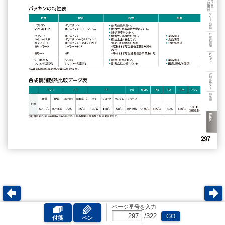
ページ番号を入力
/
322
GO
付箋
ペン