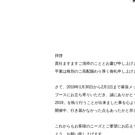
「
拝啓
貴社ますますご清祥のこととお慶び申し上げ
平素は格別のご高配賜わり厚く御礼申し上げ
さて、2019年1月30日から2月1日まで幕
ブースにお立ち寄りいただき、誠にありがと
2019」を執り行うことが出来ました事を心
開催中、行き届かなかった点もあったかと存
これからもお客様のニーズとご要望にお応え
よう、お願い申し上げます。