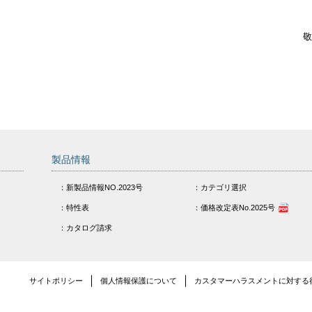
敬
製品情報
：新製品情報NO.2023号
：カテゴリ選択
：特性表
：価格改定表No.2025号
：カタログ請求
サイトポリシー
個人情報保護について
カスタマーハラスメントに対する