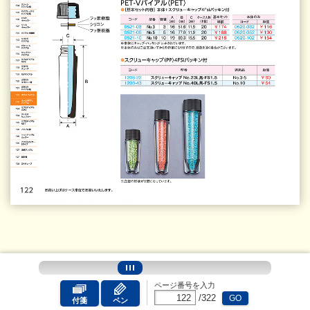
ページ番号を入力
/
322
GO
付箋
ペン