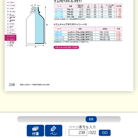
ページ番号を入力
/
322
GO
付箋
ペン