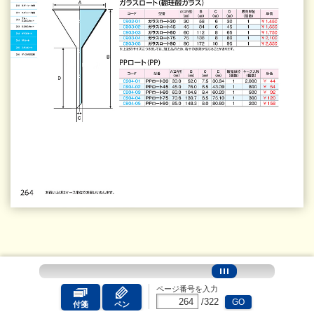
ページ番号を入力
/
322
GO
付箋
ペン