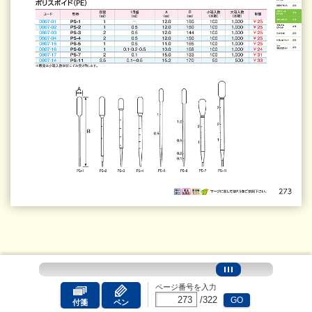
ページ番号を入力
/
322
GO
付箋
ペン